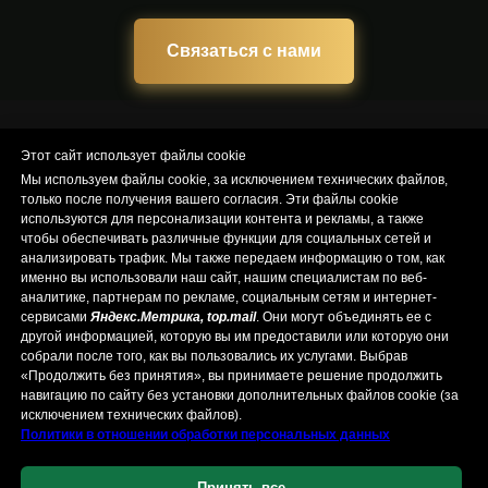
Связаться с нами
Этот сайт использует файлы cookie
О нас
ВК
Telegram
Inst
Телефон
Доставка
Мы используем файлы cookie, за исключением технических файлов,
Политики в отношении обработки персональных данных
только после получения вашего согласия. Эти файлы cookie
используются для персонализации контента и рекламы, а также
Почему выбирают кейтеринг Мята Lounge
чтобы обеспечивать различные функции для социальных сетей и
MENU МЯТА МАГАДАН
анализировать трафик. Мы также передаем информацию о том, как
именно вы использовали наш сайт, нашим специалистам по веб-
OOO "МЯТА"
аналитике, партнерам по рекламе, социальным сетям и интернет-
сервисами
Яндекс.Метрика, top.mail
. Они могут объединять ее с
наверх
другой информацией, которую вы им предоставили или которую они
собрали после того, как вы пользовались их услугами. Выбрав
«Продолжить без принятия», вы принимаете решение продолжить
навигацию по сайту без установки дополнительных файлов cookie (за
исключением технических файлов).
Политики в отношении обработки персональных данных
Принять все