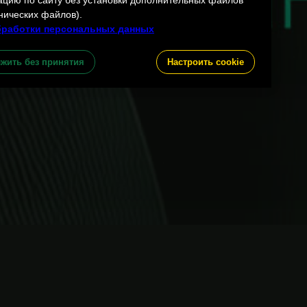
цию по сайту без установки дополнительных файлов
нических файлов).
бработки персональных данных
жить без принятия
Настроить cookie