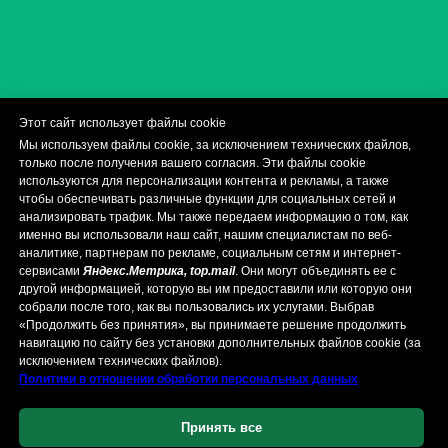
Этот сайт использует файлы cookie
О нас
ВК
Telegram
Inst
Телефон
Доставка
Мы используем файлы cookie, за исключением технических файлов,
Политики в отношении обработки персональных данных
только после получения вашего согласия. Эти файлы cookie
используются для персонализации контента и рекламы, а также
Почему выбирают кейтеринг Мята Lounge
чтобы обеспечивать различные функции для социальных сетей и
MENU МЯТА МАГАДАН
анализировать трафик. Мы также передаем информацию о том, как
именно вы использовали наш сайт, нашим специалистам по веб-
OOO "МЯТА"
аналитике, партнерам по рекламе, социальным сетям и интернет-
сервисами
Яндекс.Метрика, top.mail
. Они могут объединять ее с
наверх
другой информацией, которую вы им предоставили или которую они
собрали после того, как вы пользовались их услугами. Выбрав
«Продолжить без принятия», вы принимаете решение продолжить
навигацию по сайту без установки дополнительных файлов cookie (за
исключением технических файлов).
Политики в отношении обработки персональных данных
Принять все
Внимание!
Социальные сети Instagram и Facebook